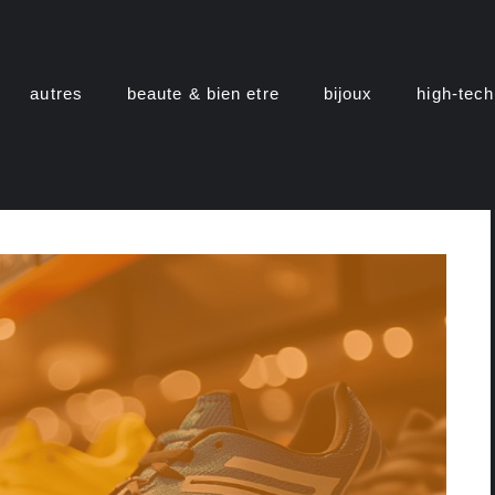
autres
beaute & bien etre
bijoux
high-tech